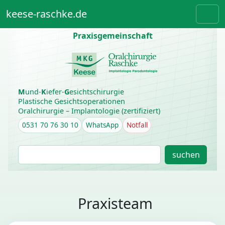
Weiter zum Inhalt
Skip to footer
keese-raschke.de
Men
Praxisgemeinschaft
M
und-
K
iefer-
G
esichtschirurgie
Plastische Gesichtsoperationen
Oralchirurgie – Implantologie (zertifiziert)
0531 70 76 30 10
WhatsApp
Notfall
S
suchen
u
c
h
e
Praxisteam