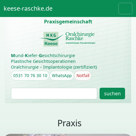
Weiter zum Inhalt
Skip to footer
keese-raschke.de
Men
Praxisgemeinschaft
M
und-
K
iefer-
G
esichtschirurgie
Plastische Gesichtsoperationen
Oralchirurgie – Implantologie (zertifiziert)
0531 70 76 30 10
WhatsApp
Notfall
S
suchen
u
c
h
e
Praxis