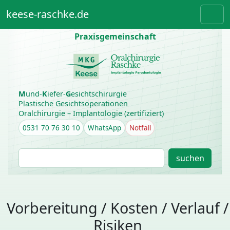
Weiter zum Inhalt
Skip to footer
keese-raschke.de
Men
Praxisgemeinschaft
M
und-
K
iefer-
G
esichtschirurgie
Plastische Gesichtsoperationen
Oralchirurgie – Implantologie (zertifiziert)
0531 70 76 30 10
WhatsApp
Notfall
S
suchen
u
c
h
e
Vorbereitung / Kosten / Verlauf /
Risiken