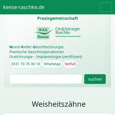
Weiter zum Inhalt
Skip to footer
keese-raschke.de
Men
Praxisgemeinschaft
M
und-
K
iefer-
G
esichtschirurgie
Plastische Gesichtsoperationen
Oralchirurgie – Implantologie (zertifiziert)
0531 70 76 30 10
WhatsApp
Notfall
S
suchen
u
c
h
e
Weisheitszähne