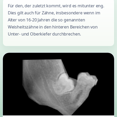
Für den, der zuletzt kommt, wird es mitunter eng.
Dies gilt auch für Zähne, insbesondere wenn im
Alter von 16-20 Jahren die so genannten
Weisheitszähne in den hinteren Bereichen von
Unter- und Oberkiefer durchbrechen.