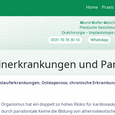
Home
Praxis
M
und-
K
iefer-
G
esic
Plastische Gesichts
Oralchirurgie – Implantologie (z
0531 70 76 30 10
WhatsApp
inerkrankungen und Par
reislauferkrankungen, Osteoporose, chronische Erkranku
 Organismus hat ein doppelt so hohes Risiko für kardiovask
da durch parodontale Keime die Bildung von atheroskleotisch