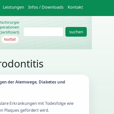
Leistungen
Infos / Downloads
Kontakt
htschirurgie
operationen
S
suchen
ertifiziert)
u
Notfall
c
h
e
odontitis
ngen der Atemwege, Diabetes und
uläre Erkrankungen mit Todesfolge wie
en Plaques gefördert wird.