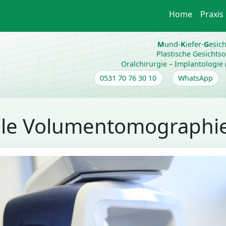
Home
Praxis
M
und-
K
iefer-
G
esic
Plastische Gesichts
Oralchirurgie – Implantologie (z
0531 70 76 30 10
WhatsApp
ale Volumentomographie