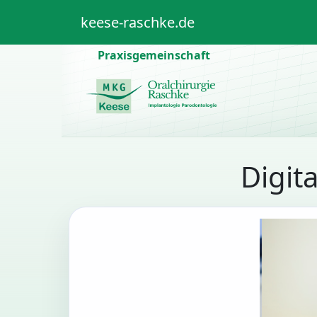
Weiter zum Inhalt
Skip to footer
keese-raschke.de
Praxisgemeinschaft
Digit