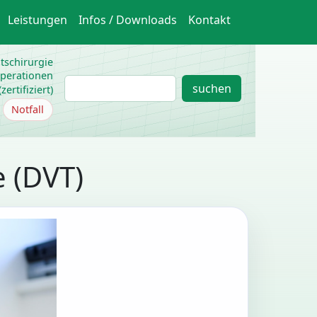
Leistungen
Infos / Downloads
Kontakt
htschirurgie
operationen
S
suchen
ertifiziert)
u
Notfall
c
h
e
 (DVT)