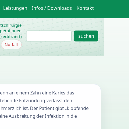
Leistungen
Infos / Downloads
Kontakt
htschirurgie
operationen
S
suchen
ertifiziert)
u
Notfall
c
h
e
n
enn an einem Zahn eine Karies das
tstehende Entzündung verlässt den
erzlich ist. Der Patient gibt „klopfende
e Ausbreitung der Infektion in die