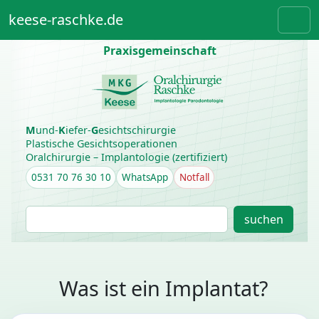
Weiter zum Inhalt
Skip to footer
keese-raschke.de
Men
Praxisgemeinschaft
M
und-
K
iefer-
G
esichtschirurgie
Plastische Gesichtsoperationen
Oralchirurgie – Implantologie (zertifiziert)
0531 70 76 30 10
WhatsApp
Notfall
S
suchen
u
c
h
e
Was ist ein Implantat?