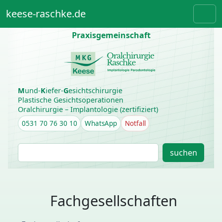
Weiter zum Inhalt
Skip to footer
keese-raschke.de
Men
Praxisgemeinschaft
M
und-
K
iefer-
G
esichtschirurgie
Plastische Gesichtsoperationen
Oralchirurgie – Implantologie (zertifiziert)
0531 70 76 30 10
WhatsApp
Notfall
S
suchen
u
c
h
e
Fachgesellschaften