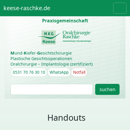
Weiter zum Inhalt
Skip to footer
keese-raschke.de
Men
Praxisgemeinschaft
M
und-
K
iefer-
G
esichtschirurgie
Plastische Gesichtsoperationen
Oralchirurgie – Implantologie (zertifiziert)
0531 70 76 30 10
WhatsApp
Notfall
S
suchen
u
c
h
e
Handouts