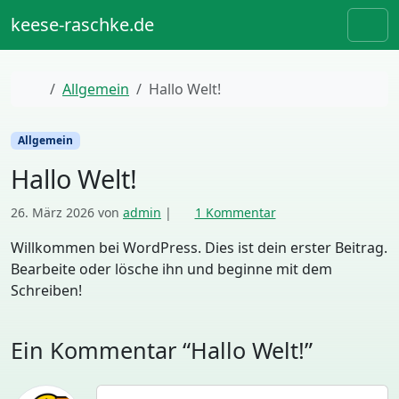
Weiter zum Inhalt
Skip to footer
keese-raschke.de
Men
Start
Allgemein
Hallo Welt!
Allgemein
Hallo Welt!
z
26. März 2026
von
admin
|
1 Kommentar
u
Willkommen bei WordPress. Dies ist dein erster Beitrag.
H
a
Bearbeite oder lösche ihn und beginne mit dem
l
Schreiben!
l
o
W
Ein Kommentar “Hallo Welt!”
e
l
t